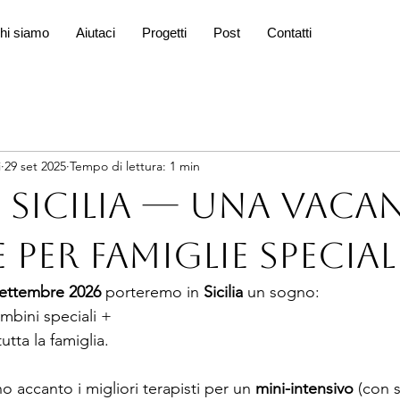
hi siamo
Aiutaci
Progetti
Post
Contatti
i
29 set 2025
Tempo di lettura: 1 min
, Sicilia — una vaca
 per famiglie special
settembre 2026
 porteremo in 
Sicilia 
un sogno:
ambini speciali +
utta la famiglia.
no accanto i migliori terapisti per un 
mini-intensivo
 (con 