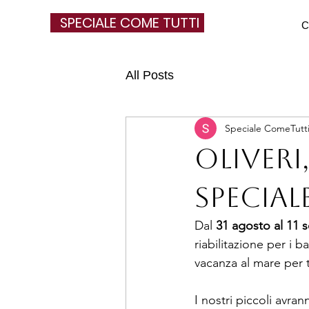
SPECIALE COME TUTTI
C
All Posts
Speciale ComeTutt
Oliveri
speciale
Dal 
31 agosto al 11 
riabilitazione per i b
vacanza al mare per t
I nostri piccoli avran