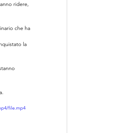
anno ridere, 
inario che ha 
nquistato la 
 stanno 
a.
mp4/file.mp4