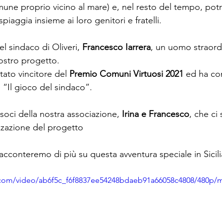
une proprio vicino al mare) e, nel resto del tempo, potr
piaggia insieme ai loro genitori e fratelli.
l sindaco di Oliveri, 
Francesco Iarrera
, un uomo straord
ostro progetto.
tato vincitore del 
Premio Comuni Virtuosi 2021
 ed ha co
“Il gioco del sindaco”.
soci della nostra associazione, 
Irina e Francesco
, che ci
zzazione del progetto 
racconteremo di più su questa avventura speciale in Sicili
ic.com/video/ab6f5c_f6f8837ee54248bdaeb91a66058c4808/480p/