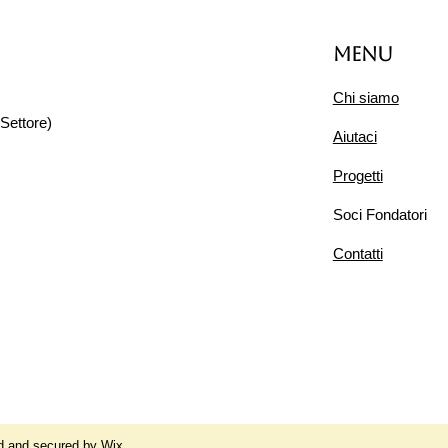
Menu
Chi siamo
Prestazioni agevolate
Settore)
Fot
Aiutaci
car
ago
Progetti
Soci Fondatori
Contatti
d and secured by
Wix