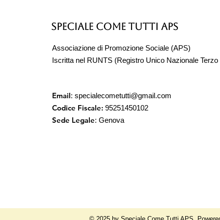
Speciale Come Tutti APS
Associazione di Promozione Sociale (APS)
Iscritta nel RUNTS (Registro Unico Nazionale Terzo 
vacanze e
riabilitazione
Email
:
specialecometutti@gmail.com
Codice Fiscale:
95251450102
Sede Legale
: Genova
© 2025 by Speciale Come Tutti APS. Powere