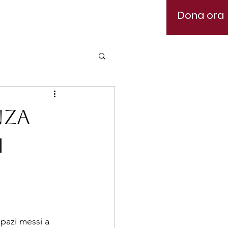
Dona ora
nza
i
spazi messi a 