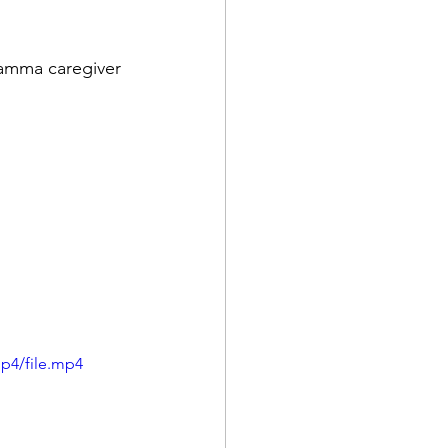
mamma caregiver 
p4/file.mp4