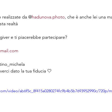
o realizzate da @
hadunova.photo
, che è anche lei una 
ta realtà
iver e ti piacerebbe partecipare?
gmail.com
tino_michela
verci dato la tua fiducia 🤍
ic.com/video/ab6f5c_8f415a0280274fc9b4b5b7693952990c/720p/m