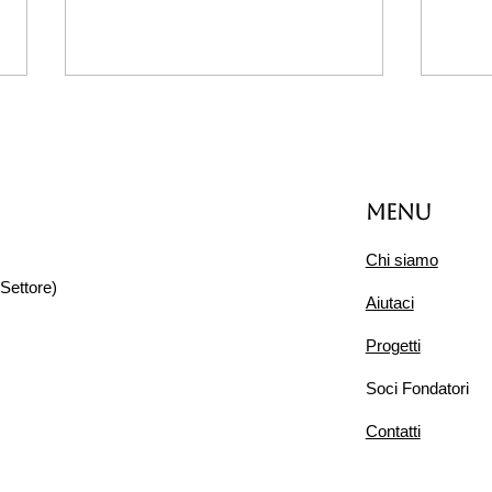
Menu
Chi siamo
Prestazioni agevolate
Settore)
Oliv
Aiutaci
vac
fami
Progetti
Soci Fondatori
Contatti