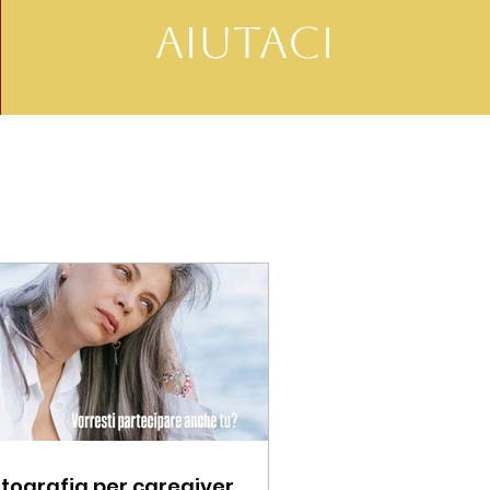
Aiutaci
tografia per caregiver